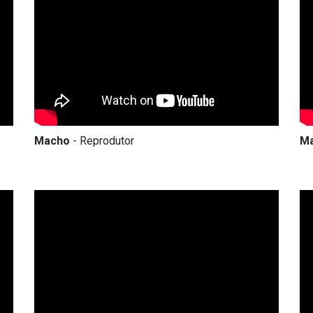
Macho
- Reprodutor
M