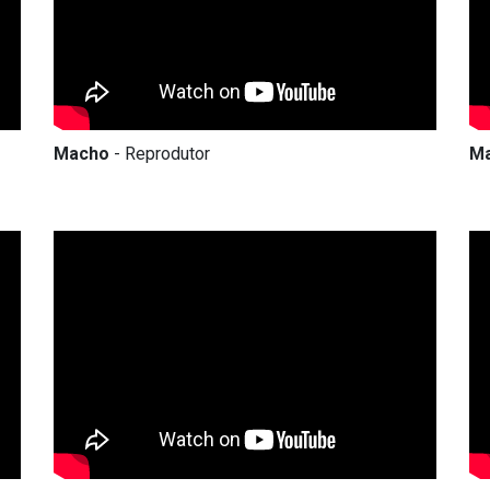
Macho
- Reprodutor
M