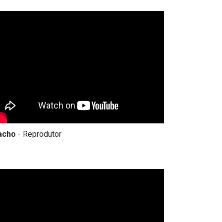
acho
- Reprodutor