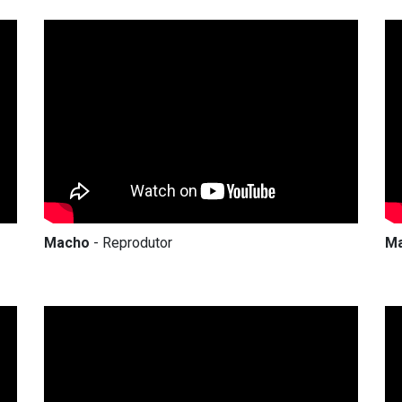
Macho
- Reprodutor
M