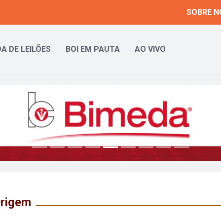
SOBRE N
A DE LEILÕES
BOI EM PAUTA
AO VIVO
Origem