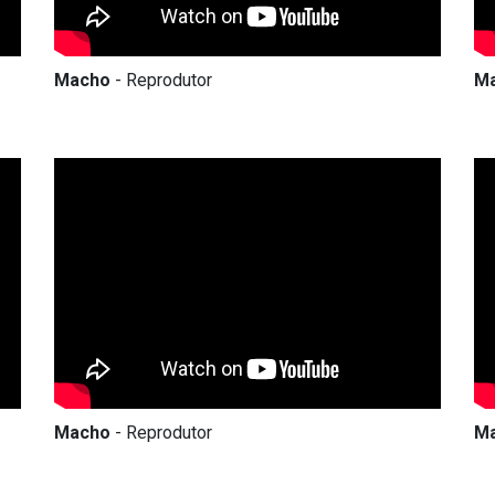
Macho
- Reprodutor
M
Macho
- Reprodutor
M