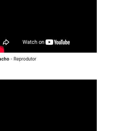
acho
- Reprodutor