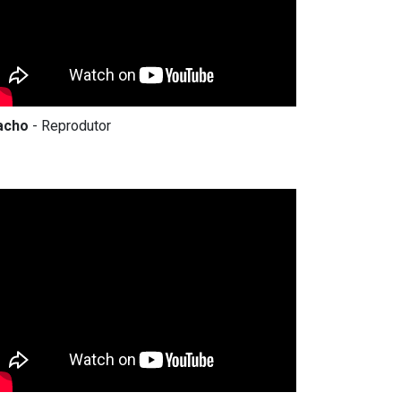
acho
- Reprodutor