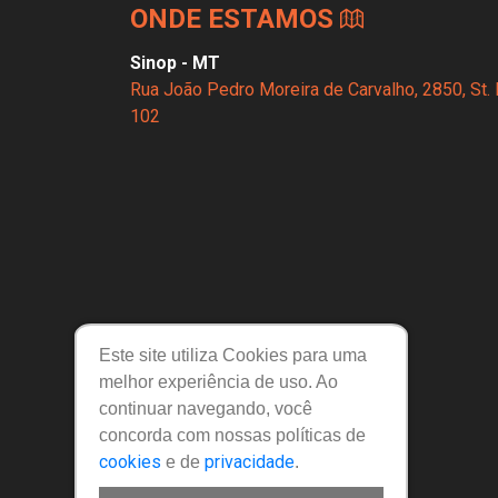
ONDE ESTAMOS
Sinop - MT
Rua João Pedro Moreira de Carvalho, 2850, St. 
102
Este site utiliza Cookies para uma
melhor experiência de uso. Ao
continuar navegando, você
Links Úteis
concorda com nossas políticas de
cookies
privacidade
e de
.
Política de privacidade