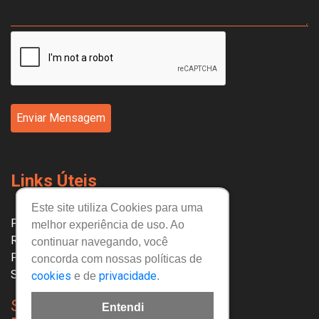
Enviar Mensagem
Links Úteis
Este site utiliza Cookies para uma
Política de privacidade
melhor experiência de uso. Ao
Regulamento
continuar navegando, você
Política de cadastro
concorda com nossas políticas de
Sobre nós
cookies
privacidade
e de
.
SIGA NOSSAS
Entendi