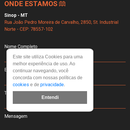
ONDE ESTAMOS
Sinop - MT
Rua João Pedro Moreira de Carvalho, 2850, St. Industrial
Norte - CEP: 78557-102
Nome Completo
Este site utiliza Cookies para uma
melhor experiência de uso. Ao
Email
continuar navegando, você
concorda com nossas políticas de
cookies
privacidade
e de
.
Telefone
Entendi
Mensagem