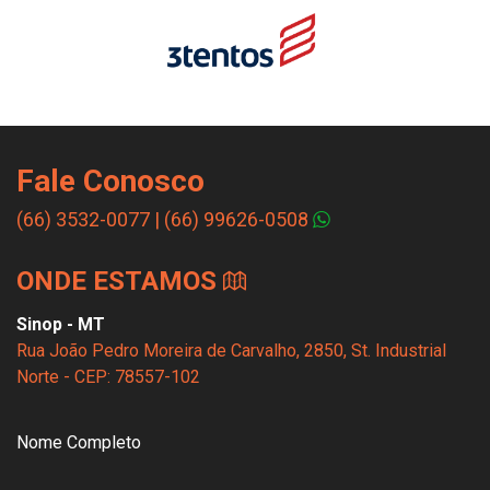
Fale Conosco
(66) 3532-0077
|
(66) 99626-0508
ONDE ESTAMOS
Sinop - MT
Rua João Pedro Moreira de Carvalho, 2850, St. Industrial
Norte - CEP: 78557-102
Nome Completo