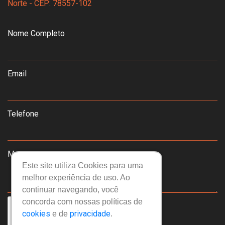
Norte - CEP: 78557-102
Nome Completo
Email
Telefone
Mensagem
Este site utiliza Cookies para uma
melhor experiência de uso. Ao
continuar navegando, você
concorda com nossas políticas de
cookies
privacidade
e de
.