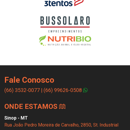
Fale Conosco
(66) 3532-0077
|
(66) 99626-0508
ONDE ESTAMOS
Sinop - MT
Rua João Pedro Moreira de Carvalho, 2850, St. Industrial