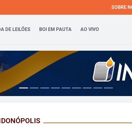
SOBRE N
A DE LEILÕES
BOI EM PAUTA
AO VIVO
NDONÓPOLIS