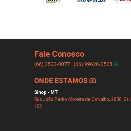
Fale Conosco
(66) 3532-0077
|
(66) 99626-0508
ONDE ESTAMOS
Sinop - MT
Rua João Pedro Moreira de Carvalho, 2850, St. 
102