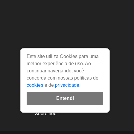
Este site utiliza Cookies para uma
melhor experiência de uso. Ao
continuar navegando, você
Links Úteis
concorda com nossas políticas de
cookies
privacidade
e de
.
Política de privacidade
Entendi
Regulamento
Política de cadastro
Sobre nós