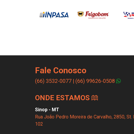
Fale Conosco
(66) 3532-0077
|
(66) 99626-0508
ONDE ESTAMOS
Sinop - MT
Rua João Pedro Moreira de Carvalho, 2850, St. 
102