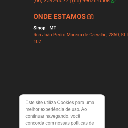
(66) 3532-0077
|
(66) 99626-0508
ONDE ESTAMOS
Sinop - MT
Rua João Pedro Moreira de Carvalho, 2850, St. 
102
Este site utiliza Cookies para uma
melhor experiência de uso. Ao
continuar navegando, você
Links Úteis
concorda com nossas políticas de